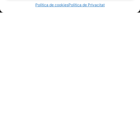
Política de cookies
Política de Privacitat
Calle Santiago, 76 08918 Badalona
Pol. Industrial Riu Clar, Passatge del Magnesi,
14 43006 Tarragona
info@vimarfood.com
931 O67 787 (Badalona)